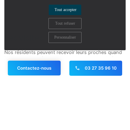
Tout accepter
En savoir plus
Tout refuser
Les visites
Personnaliser
Nos résidents peuvent recevoir leurs proches quand
ils le souhaitent (en dehors des heures de soins). Des
espaces dédiés ont également été aménagés au sein
03 27 35 96 10
Contactez-nous
de la résidence pour leur permettre de passer de
bons moments entourés de leur famille ou amis.
Panneau de gestion des cookies
En savoir plus