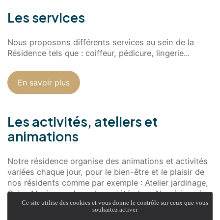
Les services
Nous proposons différents services au sein de la
Résidence tels que : coiffeur, pédicure, lingerie...
En savoir plus
Les activités, ateliers et
animations
Notre résidence organise des animations et activités
variées chaque jour, pour le bien-être et le plaisir de
nos résidents comme par exemple : Atelier jardinage,
Quizz Musicaux, Jeux de société, Jeux Numérique à
Ce site utilise des cookies et vous donne le contrôle sur ceux que vous
l'aide de l'outils Wivy, Loto, Balade dans la ville de
souhaitez activer
Maing, Sorties au cinéma et théatre de Valenciennes...