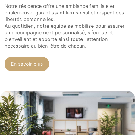
Notre résidence offre une ambiance familiale et
chaleureuse, garantissant lien social et respect des
libertés personnelles.
Au quotidien, notre équipe se mobilise pour assurer
un accompagnement personnalisé, sécurisé et
bienveillant et apporte ainsi toute l'attention
nécessaire au bien-être de chacun.
En savoir plus
Présentation
Démarche qualité
Les équipes soignantes
Démarche Éco responsable
Activités thérapeutiques
Nos valeurs
Accompagnement spécialisé
Restauration
Nous contacter
Intervenants extérieurs et partenariats
Animations et sorties
Horaires et accès
Les services
La galerie photos
Démarches d'admission