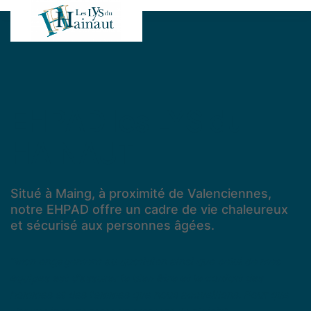
EHPAD les LYS du
HAINAUT
Situé à Maing, à proximité de Valenciennes,
notre EHPAD offre un cadre de vie chaleureux
et sécurisé aux personnes âgées.
"Mon engagement au quotidien ainsi que celui de mes
équipes est d'assurer le bien être et le confort des
hommes et des femmes que nous accueillons. Pour que